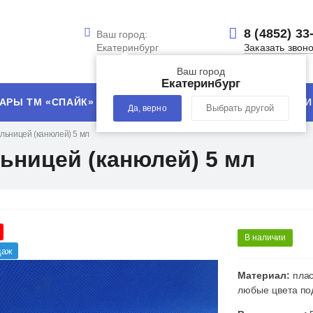
8 (4852) 33
Ваш город:
Екатеринбург
Заказать звон
Ваш город
Екатеринбург
АРЫ ТМ «СПАЙК»
УСЛУГИ
ТЕХНОЛОГИИ
Да, верно
Выбрать другой
ельницей (канюлей) 5 мл
льницей (канюлей) 5 мл
В наличии
даж
Материал:
плас
любые цвета под