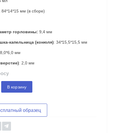
 мл
:
84*14*15 мм (в сборе)
аметр горловины:
9,4 мм
шка-капельница (конюля)
: 34*15,5*15,5 мм
*8,0*6,0 мм
тверстие)
: 2,0 мм
росу
В корзину
есплатный образец