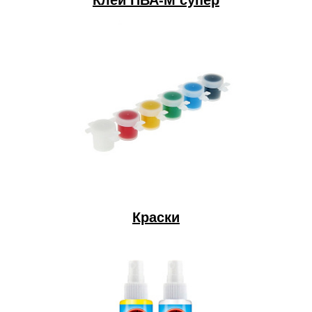
Клей ПВА-М супер
Краски